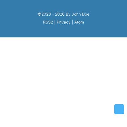
©2023 - 2026 By John Doe
RSS2
|
Privacy
|
Atom